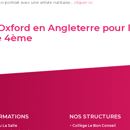
to-portrait avec une artiste nantaise…
cliquer ici
Oxford en Angleterre pour 
e 4ème
RMATIONS
NOS STRUCTURES
 La Salle
Collège Le Bon Conseil