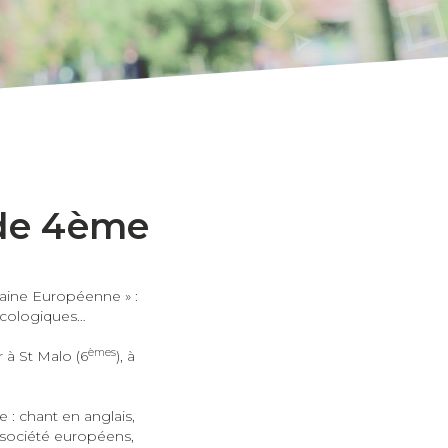
 de 4ème
aine Européenne » :
 écologiques…
èmes
 à St Malo (6
), à
 : chant en anglais,
 société européens,