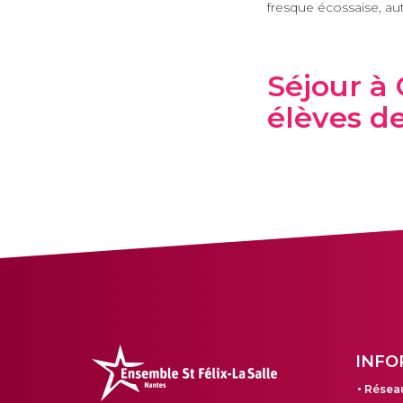
fresque écossaise, au
Séjour à 
élèves d
INFO
Réseau