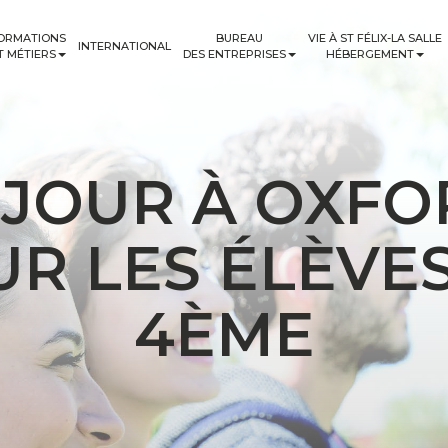
ORMATIONS
BUREAU
VIE À ST FÉLIX-LA SALLE
INTERNATIONAL
T MÉTIERS
DES ENTREPRISES
HÉBERGEMENT
ÉJOUR À OXFO
R LES ÉLÈVE
4ÈME